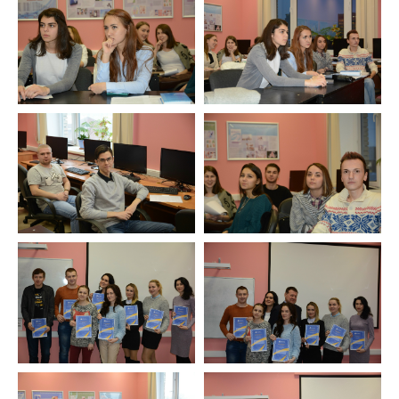
Университетские субботы
Контакты
Администрация
Приёмная комиссия
+7 (495) 795-00-11
+7 (495) 795-00-10
Подписаться на нас


Министерство науки и высшего образования
Российской Федерации
Министерство просвещения Российской
Федерации