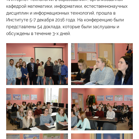
Студенту
кафедрой математики, информатики, естественнонаучных
дисциплин и информационных технологий, прошла в
Военно-учетный стол
Миграционный учет
Библиотека
Институте 5-7 декабря 2016 года. На конференцию были
Полезные ссылки
Антиплагиат
Карта москвича
представлены 54 доклада, которые были заслушаны и
Центр правовой помощи
обсуждены в течение 3-х дней.
Новости и Объявления
Статьи
Фотогалерея
Второе высшее
Формы обучения
Очная форма обучения
Очно-заочная форма обучения
Заочная форма обучения
Мероприятия
Дни открытых дверей
Выездные студенческие мероприятия