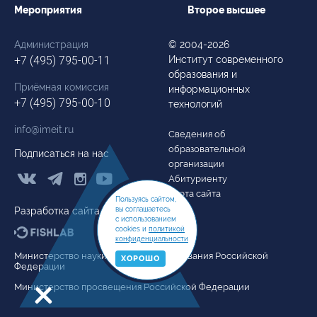
Мероприятия
Второе высшее
Администрация
© 2004-2026
+7 (495) 795-00-11
Институт современного
образования и
Приёмная комиссия
информационных
+7 (495) 795-00-10
технологий
info@imeit.ru
Сведения об
образовательной
Подписаться на нас
организации



Абитуриенту
Карта сайта
Пользуясь сайтом,
Разработка сайта
вы соглашаетесь
с использованием
cookies и
политикой
конфиденциальности
Министерство науки и высшего образования Российской
ХОРОШО
Федерации
Министерство просвещения Российской Федерации