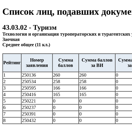
Список лиц, подавших документ
43.03.02 - Туризм
Технология и организация туроператорских и турагентских 
Заочная
Среднее общее (11 кл.)
Номер
Сумма
Сумма баллов
Сумма
Рейтинг
заявления
баллов
за ВИ
з
1
250136
260
260
0
2
250534
258
258
0
3
250595
166
166
0
4
250416
165
165
0
5
250221
0
0
0
6
250237
0
0
0
7
250391
0
0
0
8
250432
0
0
0