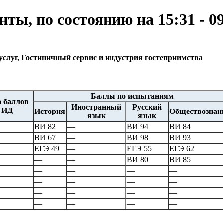
ы, по состоянию на 15:31 - 09
услуг, Гостиничный сервис и индустрия гостеприимства
Баллы по испытаниям
 баллов
Иностранный
Русский
а ИД
История
Обществознан
язык
язык
ВИ 82
—
ВИ 94
ВИ 84
ВИ 67
—
ВИ 98
ВИ 93
ЕГЭ 49
—
ЕГЭ 55
ЕГЭ 62
—
—
ВИ 80
ВИ 85
—
—
—
—
—
—
—
—
—
—
—
—
—
—
—
—