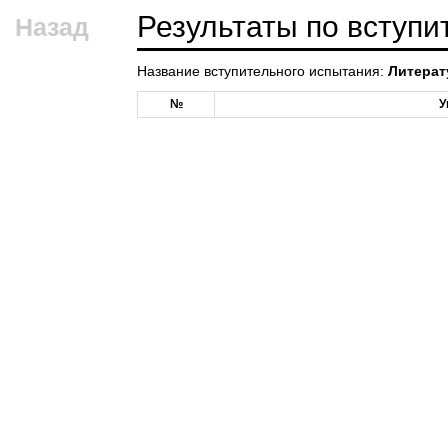
Результаты по вступ
Назад
Название вступительного испытания:
Литерат
№
У