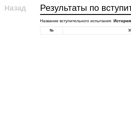
Результаты по вступ
Назад
Название вступительного испытания:
История
№
У